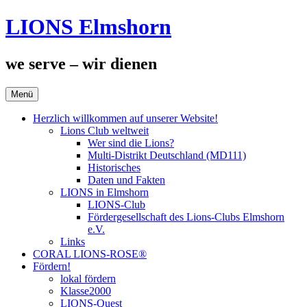
Zum
LIONS Elmshorn
Inhalt
springen
we serve – wir dienen
Menü
Herzlich willkommen auf unserer Website!
Lions Club weltweit
Wer sind die Lions?
Multi-Distrikt Deutschland (MD111)
Historisches
Daten und Fakten
LIONS in Elmshorn
LIONS-Club
Fördergesellschaft des Lions-Clubs Elmshorn
e.V.
Links
CORAL LIONS-ROSE®
Fördern!
lokal fördern
Klasse2000
LIONS-Quest